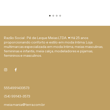
Razão Social : Pé de Leque Meias LTDA. ♥ Há 25 anos
proporcionando conforto e estilo em moda íntima. Loja
multimarcas especializada em moda íntima, meias masculinas,
femininas e infantis, meia calça, modeladores e pijamas,
femininos e masculinos.
5554991433573
(54) 99143-3573
meia.mania@terra.com.br