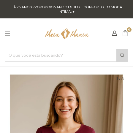
HÁ 25 ANOS PROPORCIONANDO ESTILO E CONFORTO EM MODA
INTIMA. ♥
0
1
/
5