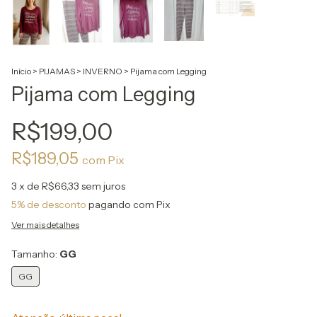
Início
>
PIJAMAS
>
INVERNO
>
Pijama com Legging
Pijama com Legging
R$199,00
R$189,05
com
Pix
3
x de
R$66,33
sem juros
5% de desconto
pagando com Pix
Ver mais detalhes
Tamanho:
GG
GG