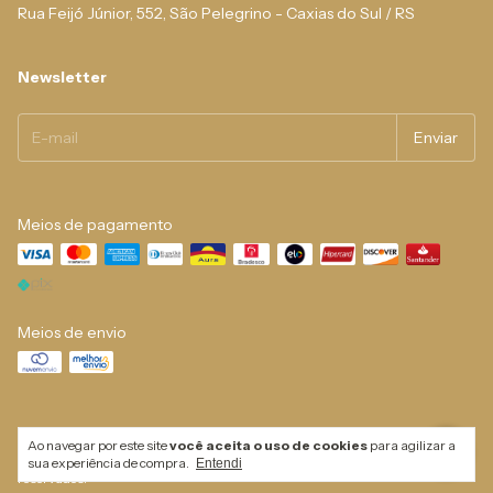
Rua Feijó Júnior, 552, São Pelegrino - Caxias do Sul / RS
Newsletter
Meios de pagamento
Meios de envio
Ao navegar por este site
você aceita o uso de cookies
para agilizar a
Copyright Meia Mania - 02755694000100 - 2026. Todos os direitos
sua experiência de compra.
Entendi
reservados.