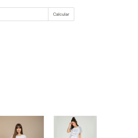
:
Alterar CEP
Calcular