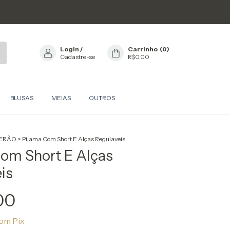
Login
/
Carrinho
(
0
)
Cadastre-se
R$0,00
BLUSAS
MEIAS
OUTROS
ERÃO
>
Pijama Com Short E Alças Regulaveis
om Short E Alças
is
00
om
Pix