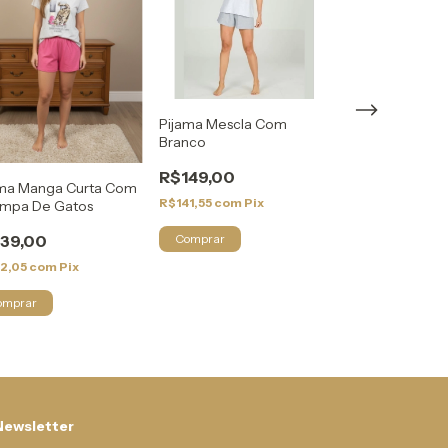
Pijama Mescla Com
Pijama Ciclista
Branco
Curta
R$149,00
R$155,00
ama Manga Curta Com
R$141,55
com
Pix
R$147,25
com
Pi
ampa De Gatos
39,00
Comprar
Comprar
32,05
com
Pix
omprar
Newsletter