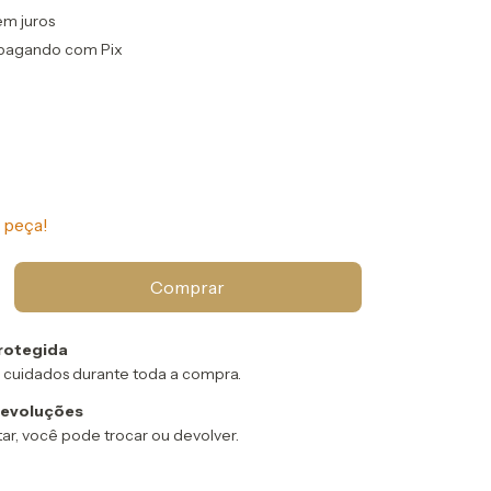
em juros
pagando com Pix
 peça!
rotegida
 cuidados durante toda a compra.
devoluções
ar, você pode trocar ou devolver.