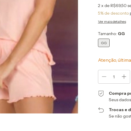
2
x de
R$69,50
s
5% de desconto
Ver mais detalhes
Tamanho:
GG
GG
Atenção, última
Compra p
Seus dados
Trocas e 
Se não gost