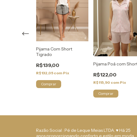
Pijama Com Short
Tigrado
m Short E
Pijama Poá com Shor
Frontal Com
R$139,00
R$132,05
com
Pix
R$122,00
0
R$115,90
com
Pix
om
Pix
Comprar
Comprar
Razão Social : Pé de Leque Meias LTDA. ♥ Há 25
anos proporcionando conforto e estilo em moda