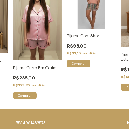
Pijama Com Short
R$98,00
R$93,10
com
Pix
Pij
Est
t
Comprar
Pijama Curto Em Cetim
R$1
R$1
R$235,00
R$223,25
com
Pix
C
Comprar
5554991433573