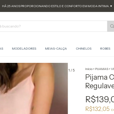
HÁ 25 ANOS PROPORCIONANDO ESTILO E CONFORTO EM MODA INTIMA. ♥
AS
MODELADORES
MEIAS-CALÇA
CHINELOS
ROBES
Início
>
PIJAMAS
>
V
1
/
5
Pijama C
Regulave
R$139,
R$132,05
c