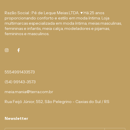
Razão Social : Pé de Leque Meias LTDA. ♥ Há 25 anos
proporcionando conforto e estilo em moda íntima. Loja
multimarcas especializada em moda íntima, meias masculinas,
femininas e infantis, meia calça, modeladores e pijamas,
femininos e masculinos.
5554991433573
(54) 99143-3573
meia.mania@terra.com.br
Rua Feijó Júnior, 552, São Pelegrino - Caxias do Sul / RS
Newsletter