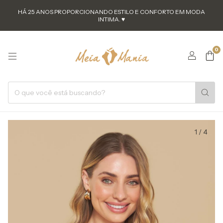
HÁ 25 ANOS PROPORCIONANDO ESTILO E CONFORTO EM MODA
INTIMA. ♥
0
1
/
4