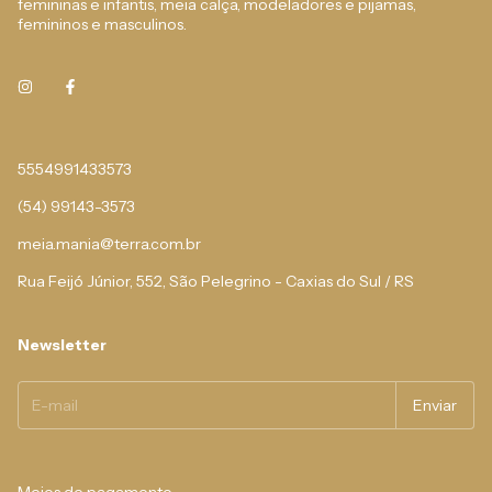
femininas e infantis, meia calça, modeladores e pijamas,
femininos e masculinos.
5554991433573
(54) 99143-3573
meia.mania@terra.com.br
Rua Feijó Júnior, 552, São Pelegrino - Caxias do Sul / RS
Newsletter
Meios de pagamento