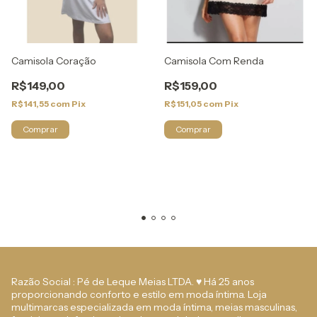
Camisola Coração
Camisola Com Renda
R$149,00
R$159,00
R$141,55
com
Pix
R$151,05
com
Pix
Comprar
Comprar
Razão Social : Pé de Leque Meias LTDA. ♥ Há 25 anos
proporcionando conforto e estilo em moda íntima. Loja
multimarcas especializada em moda íntima, meias masculinas,