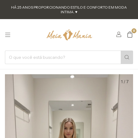
HÁ 25 ANOS PROPORCIONANDO ESTILO E CONFORTO EM MODA
INTIMA. ♥
0
1
/
7