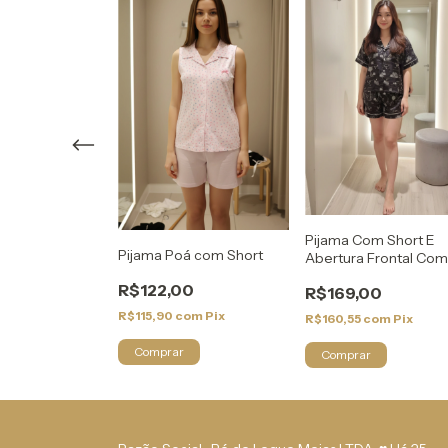
lista Manga
0
Pijama Com Short E
om
Pix
Pijama Poá com Short
Abertura Frontal Co
Gola
R$122,00
R$169,00
R$115,90
com
Pix
R$160,55
com
Pix
Comprar
Comprar