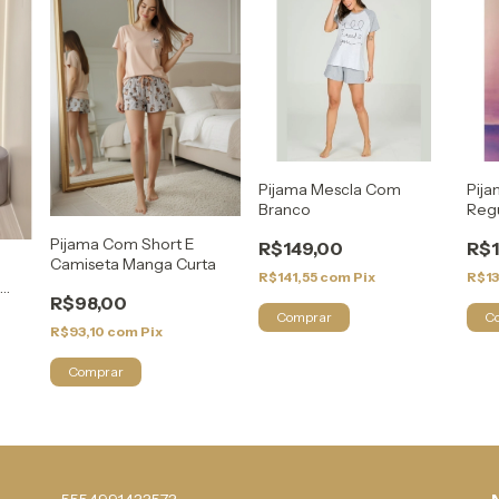
Pijama Mescla Com
Pija
Branco
Regu
Pijama Com Short E
R$149,00
R$1
Camiseta Manga Curta
R$141,55
com
Pix
R$1
m
R$98,00
Comprar
C
R$93,10
com
Pix
Comprar