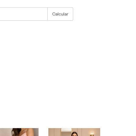
:
Alterar CEP
Calcular