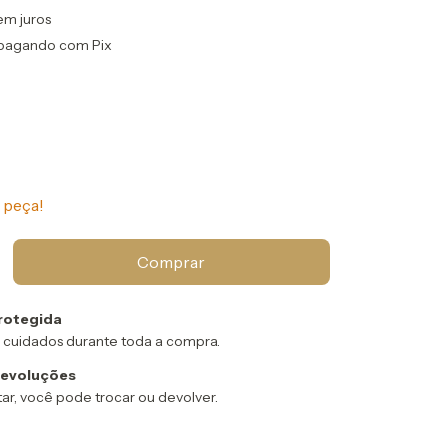
em juros
pagando com Pix
 peça!
rotegida
 cuidados durante toda a compra.
devoluções
ar, você pode trocar ou devolver.