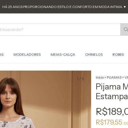
HÁ 25 ANOS PROPORCIONANDO ESTILO E CONFORTO EM MODA INTIMA. ♥
AS
MODELADORES
MEIAS-CALÇA
CHINELOS
ROBES
Início
>
PIJAMAS
>
V
1
/
5
Pijama 
Estampa
R$189,
R$179,55
c