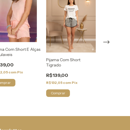
ma Com Short E Alças
Pijama nude c
laveis
R$155,00
Pijama Com Short
39,00
Tigrado
R$147,25
com
Pi
32,05
com
Pix
R$139,00
Comprar
R$132,05
com
Pix
omprar
Comprar