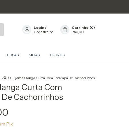
Login
/
Carrinho
(
0
)
Cadastre-se
R$0,00
BLUSAS
MEIAS
OUTROS
ERÃO
>
Pijama Manga Curta Com Estampa De Cachorrinhos
Manga Curta Com
 De Cachorrinhos
00
om
Pix