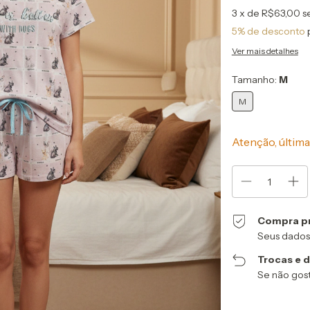
3
x de
R$63,00
s
5% de desconto
Ver mais detalhes
Tamanho:
M
M
Atenção, última
Compra p
Seus dados
Trocas e 
Se não gost